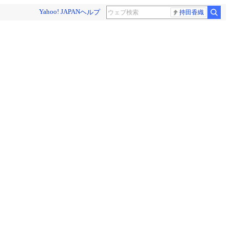
Yahoo! JAPAN
ヘルプ
持田香織