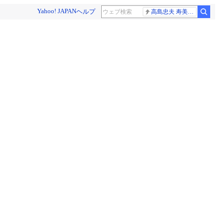
Yahoo! JAPAN
ヘルプ
高島忠夫 寿美花代さん死去