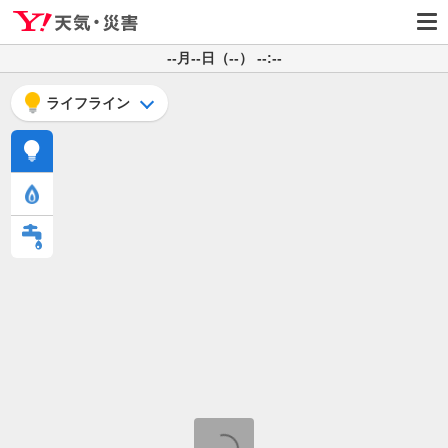
--月--日（--） --:--
ライフライン