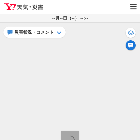
--月--日（--） --:--
災害状況・コメント