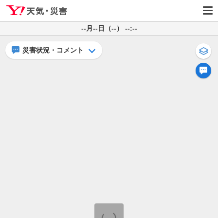
--月--日（--） --:--
災害状況・コメント