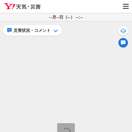
--月--日（--） --:--
災害状況・コメント