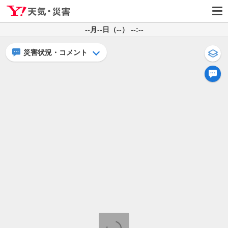
--月--日（--） --:--
災害状況・コメント