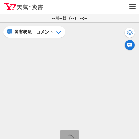
--月--日（--） --:--
災害状況・コメント