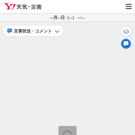
--月--日（--） --:--
災害状況・コメント