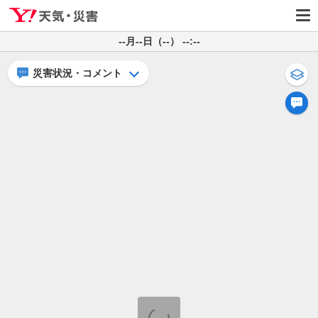
--月--日（--） --:--
災害状況・コメント