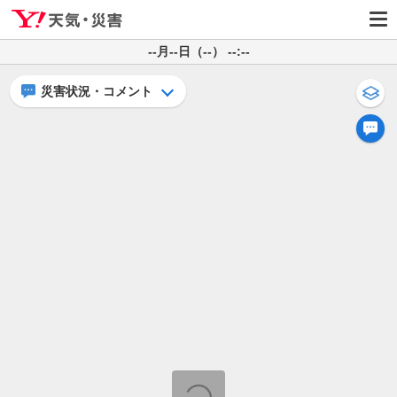
--月--日（--） --:--
災害状況・コメント