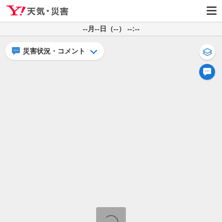
--月--日（--） --:--
災害状況・コメント