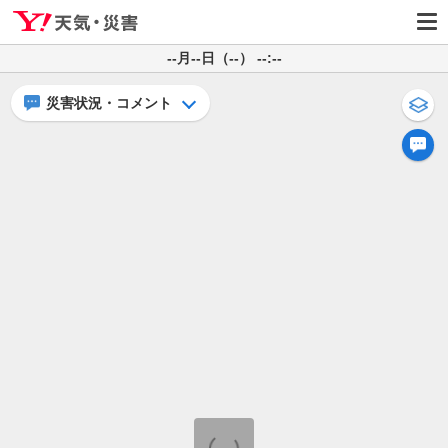
--月--日（--） --:--
災害状況・コメント