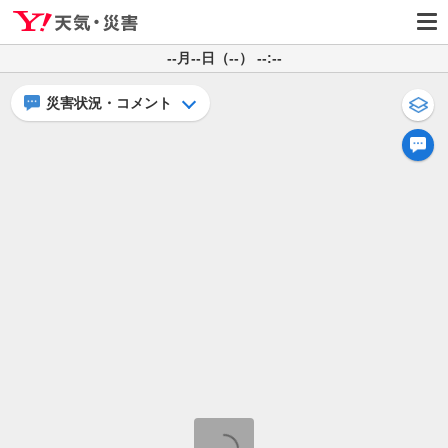
--月--日（--） --:--
災害状況・コメント