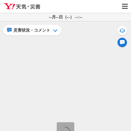
--月--日（--） --:--
災害状況・コメント