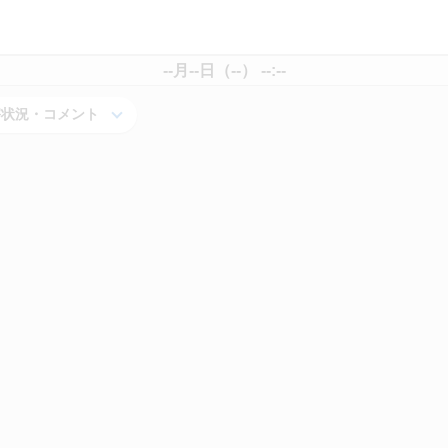
--月--日（--） --:--
害状況・コメント