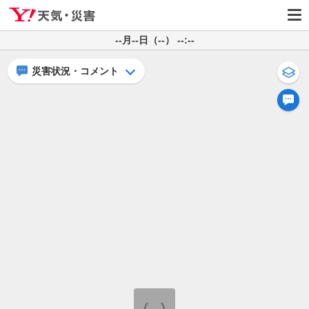
--月--日（--） --:--
災害状況・コメント