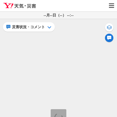
--月--日（--） --:--
災害状況・コメント