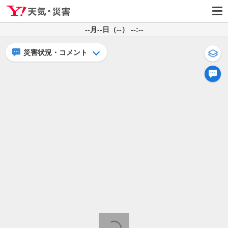
--月--日（--） --:--
災害状況・コメント