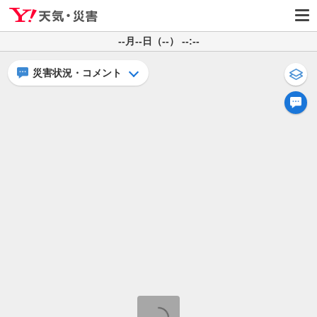
--月--日（--） --:--
災害状況・コメント