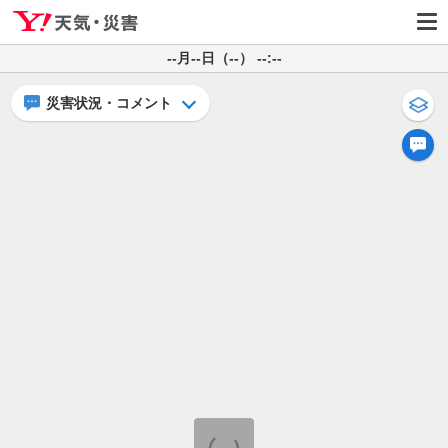
--月--日（--） --:--
災害状況・コメント