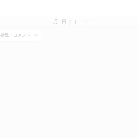
--月--日（--） --:--
害状況・コメント