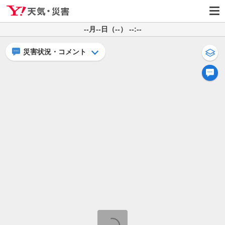
--月--日（--） --:--
災害状況・コメント