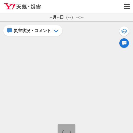
--月--日（--） --:--
災害状況・コメント