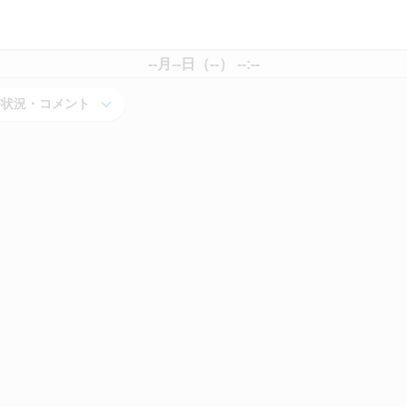
--月--日（--） --:--
害状況・コメント