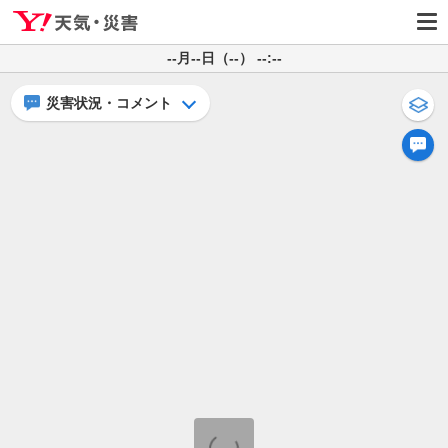
--月--日（--） --:--
災害状況・コメント