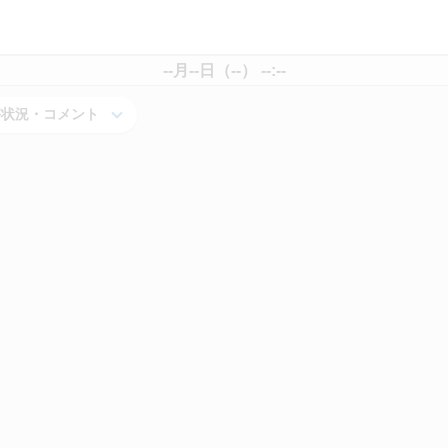
--月--日（--） --:--
害状況・コメント