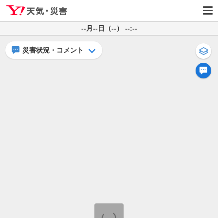
--月--日（--） --:--
災害状況・コメント