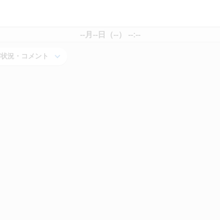
--月--日（--） --:--
害状況・コメント