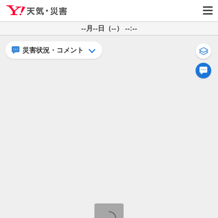
--月--日（--） --:--
災害状況・コメント