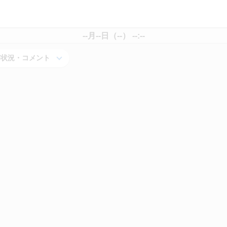
--月--日（--） --:--
害状況・コメント