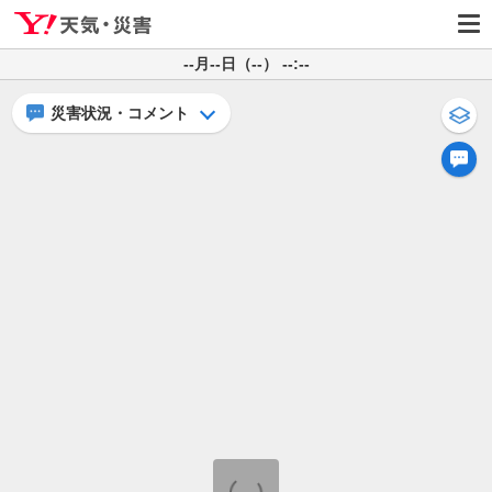
--月--日（--） --:--
災害状況・コメント