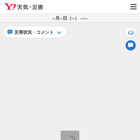
--月--日（--） --:--
災害状況・コメント