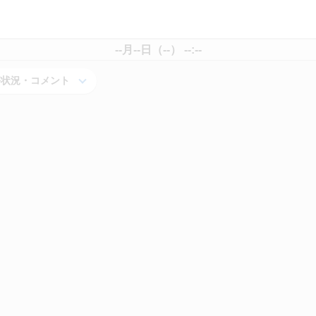
--月--日（--） --:--
害状況・コメント