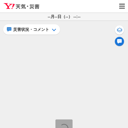
--月--日（--） --:--
災害状況・コメント