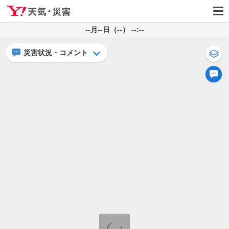
--月--日（--） --:--
災害状況・コメント