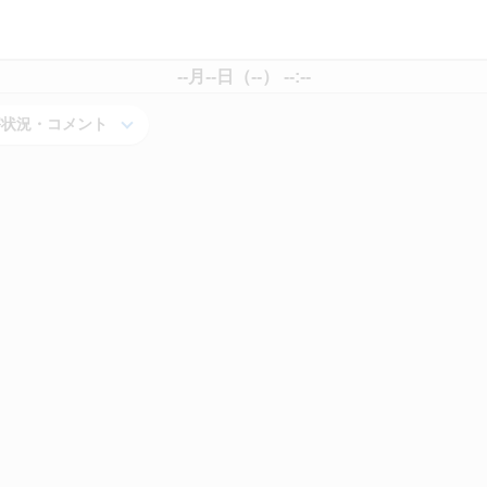
--月--日（--） --:--
害状況・コメント