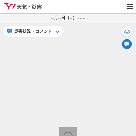
--月--日（--） --:--
災害状況・コメント