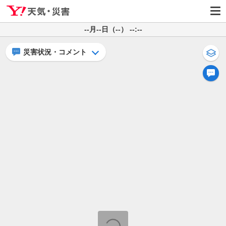
--月--日（--） --:--
災害状況・コメント