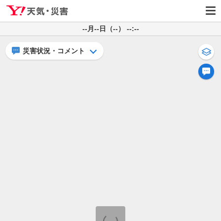
--月--日（--） --:--
災害状況・コメント