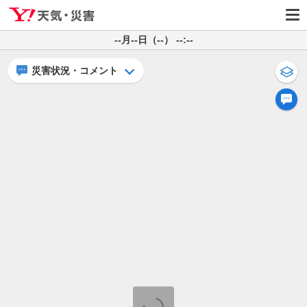
--月--日（--） --:--
災害状況・コメント