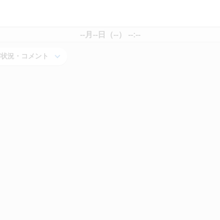
--月--日（--） --:--
害状況・コメント