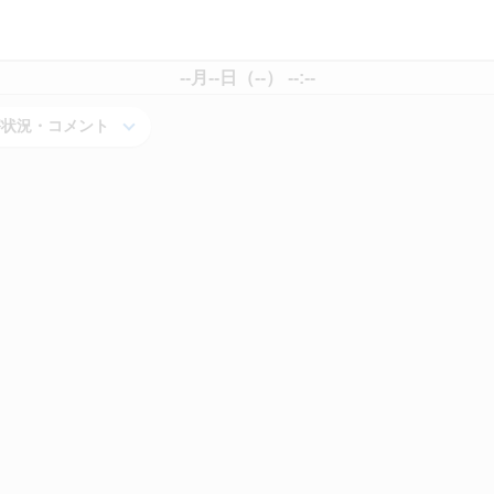
--月--日（--） --:--
害状況・コメント