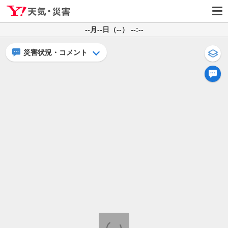
--月--日（--） --:--
災害状況・コメント