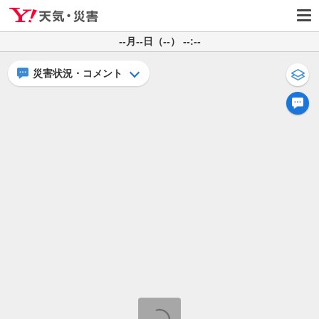
--月--日（--） --:--
災害状況・コメント