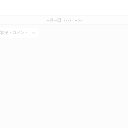
--月--日（--） --:--
害状況・コメント