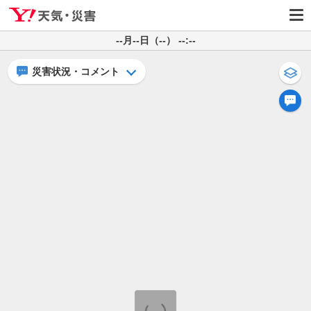
--月--日（--） --:--
災害状況・コメント