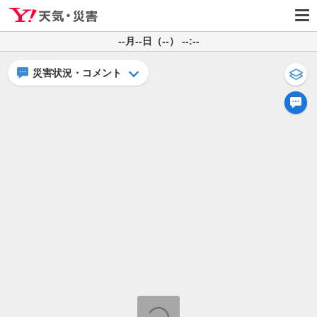
--月--日（--） --:--
災害状況・コメント