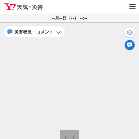
--月--日（--） --:--
災害状況・コメント