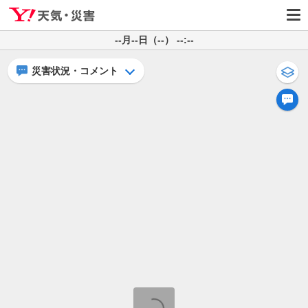
--月--日（--） --:--
災害状況・コメント